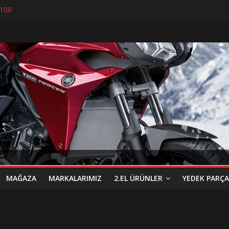
 100
 Yeni Yerinde
Expertiz Hizmetimiz Başlamıştır
İK MAKAS İLE KESİLENEYEN
MAĞAZA
MARKALARIMIZ
2.EL ÜRÜNLER
YEDEK PARÇA