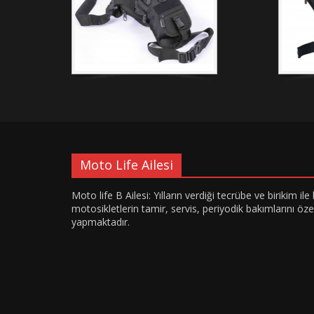
Moto Life Ailesi
Moto life B Ailesi: Yılların verdiği tecrübe ve birikim i
motosikletlerin tamir, servis, periyodik bakımlarını öz
yapmaktadır.